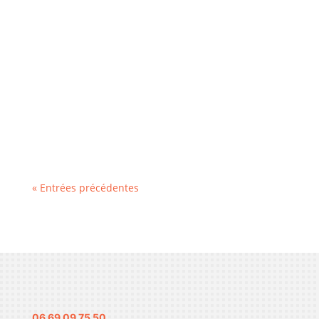
Écran cassé ou batterie faible sur votre iPhone
16 ou 17 ? Découvrez s’il vaut mieux réparer ou
racheter en reconditionné, avec nos conseils
honnêtes chez Techniphone.
« Entrées précédentes
06 69 09 75 50